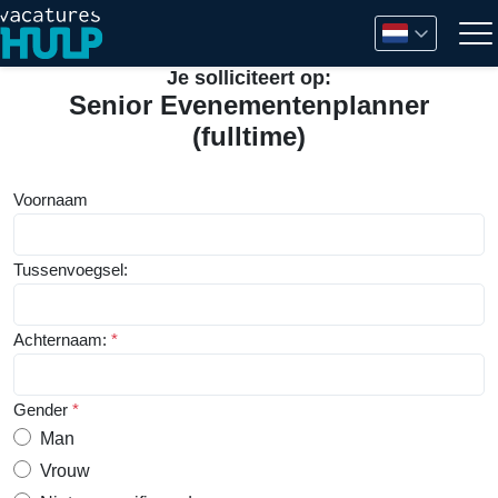
Je solliciteert op:
Senior Evenementenplanner
(fulltime)
Voornaam
Tussenvoegsel:
Achternaam:
*
Gender
*
Man
Vrouw